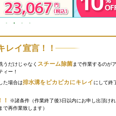
キレイ宣言！！
スチーム除菌
洗うだけじゃなく
まで作業するのが
ティー！
排水溝をピカピカにキレイ
した場合は
にして終
！！
※諸条件（作業終了後3日以内にお申し出頂けれ
まで再作業致します）