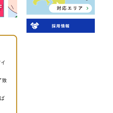
採用情報
アイ
了致
ば