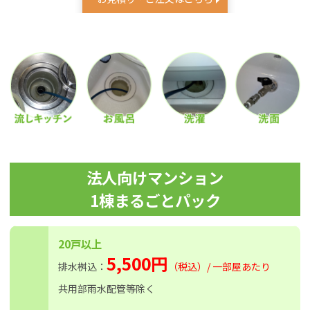
法人向けマンション
1棟まるごとパック
20戸以上
5,500円
排水桝込：
（税込）/ 一部屋あたり
共用部雨水配管等除く