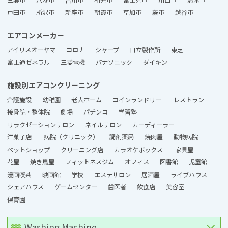
戸田市
所沢市
新座市
朝霞市
草加市
蕨市
越谷市
エアコンメーカー
アイリスオーヤマ
コロナ
シャープ
日立製作所
東芝
富士通ゼネラル
三菱電機
パナソニック
ダイキン
施設別エアコンクリーニング
介護施設
幼稚園
老人ホーム
コインランドリー
レストラン
接骨院・整体院
劇場
パチンコ
学習塾
リラクゼーションサロン
ネイルサロン
カーディーラー
洋菓子店
病院（クリニック）
調剤薬局
焼肉屋
動物病院
ペットショップ
クリーニング店
カラオケボックス
家具屋
花屋
焼き鳥屋
フィットネスジム
オフィス
図書館
児童館
漫画喫茶
映画館
学校
エステサロン
居酒屋
ライブハウス
シェアハウス
ゲームセンター
歯医者
飲食店
美容室
保育園
Washing Machine