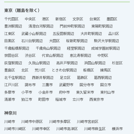
東京（離島を除く）
千代田区
中央区
港区
新宿区
文京区
台東区
墨田区
豊洲駅周辺
清澄白河駅周辺
門前仲町駅周辺
東陽町駅周辺
江東区
武蔵小山駅周辺
五反田駅周辺
大井町駅周辺
品川区
目黒区
石川台駅周辺
大田区
桜新町駅周辺
駒沢大学駅周辺
千歳船橋駅周辺
千歳烏山駅周辺
経堂駅周辺
成城学園前駅周辺
世田谷区
渋谷区
代官山駅周辺
恵比寿駅周辺
中野区
荻窪駅周辺
久我山駅周辺
高井戸駅周辺
浜田山駅周辺
杉並区
豊島区
北区
荒川区
ときわ台駅周辺
板橋区
練馬区
北千住駅周辺
西新井駅周辺
足立区
葛飾区
葛西駅周辺
江戸川区
調布市
三鷹市
武蔵野市
国分寺市
国立市
多摩市
小平市
小金井市
府中市
東久留米市
東村山市
清瀬市
狛江市
町田市
稲城市
立川市
西東京市
神奈川
川崎市
川崎市中原区
川崎市多摩区
川崎市宮前区
川崎市川崎区
川崎市幸区
川崎市高津区
川崎市麻生区
横浜市