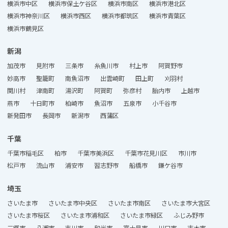
横浜市中区
横浜市保土ケ谷区
横浜市南区
横浜市港北区
横浜市神奈川区
横浜市西区
横浜市都筑区
横浜市青葉区
横浜市鶴見区
新潟
加茂市
見附市
三条市
糸魚川市
村上市
阿賀野市
妙高市
聖籠町
南魚沼市
出雲崎町
田上町
刈羽村
関川村
津南町
湯沢町
阿賀町
弥彦村
胎内市
上越市
燕市
十日町市
柏崎市
魚沼市
五泉市
小千谷市
新発田市
長岡市
新潟市
西蒲区
千葉
千葉市稲毛区
柏市
千葉市美浜区
千葉市花見川区
市川市
松戸市
流山市
浦安市
習志野市
船橋市
鎌ケ谷市
埼玉
さいたま市
さいたま市中央区
さいたま市南区
さいたま市大宮区
さいたま市桜区
さいたま市浦和区
さいたま市緑区
ふじみ野市
三郷市
八潮市
吉川市
和光市
富士見市
川口市
志木市