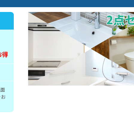
お得
洗面
をお