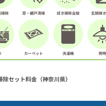
所掃除
窓・網戸清掃
拭き掃除全般
玄関掃
床
カーペット
洗濯機
照
掃除セット料金（神奈川県）