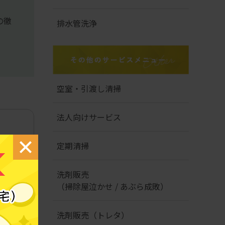
の徹
排水管洗浄
空室・引渡し清掃
法人向けサービス
定期清掃
洗剤販売
（掃除屋泣かせ / あぶら成敗）
洗剤販売（トレタ）