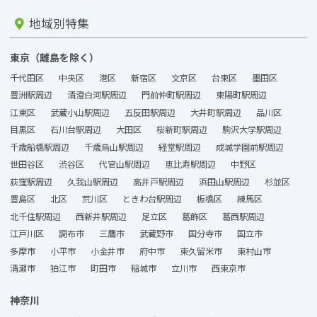
地域別特集
東京（離島を除く）
千代田区
中央区
港区
新宿区
文京区
台東区
墨田区
豊洲駅周辺
清澄白河駅周辺
門前仲町駅周辺
東陽町駅周辺
江東区
武蔵小山駅周辺
五反田駅周辺
大井町駅周辺
品川区
目黒区
石川台駅周辺
大田区
桜新町駅周辺
駒沢大学駅周辺
千歳船橋駅周辺
千歳烏山駅周辺
経堂駅周辺
成城学園前駅周辺
世田谷区
渋谷区
代官山駅周辺
恵比寿駅周辺
中野区
荻窪駅周辺
久我山駅周辺
高井戸駅周辺
浜田山駅周辺
杉並区
豊島区
北区
荒川区
ときわ台駅周辺
板橋区
練馬区
北千住駅周辺
西新井駅周辺
足立区
葛飾区
葛西駅周辺
江戸川区
調布市
三鷹市
武蔵野市
国分寺市
国立市
多摩市
小平市
小金井市
府中市
東久留米市
東村山市
清瀬市
狛江市
町田市
稲城市
立川市
西東京市
神奈川