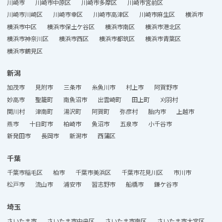
川崎市
川崎市中原区
川崎市多摩区
川崎市宮前区
川崎市川崎区
川崎市幸区
川崎市高津区
川崎市麻生区
横浜市
横浜市中区
横浜市保土ケ谷区
横浜市南区
横浜市港北区
横浜市神奈川区
横浜市西区
横浜市都筑区
横浜市青葉区
横浜市鶴見区
新潟
加茂市
見附市
三条市
糸魚川市
村上市
阿賀野市
妙高市
聖籠町
南魚沼市
出雲崎町
田上町
刈羽村
関川村
津南町
湯沢町
阿賀町
弥彦村
胎内市
上越市
燕市
十日町市
柏崎市
魚沼市
五泉市
小千谷市
新発田市
長岡市
新潟市
西蒲区
千葉
千葉市稲毛区
柏市
千葉市美浜区
千葉市花見川区
市川市
松戸市
流山市
浦安市
習志野市
船橋市
鎌ケ谷市
埼玉
さいたま市
さいたま市中央区
さいたま市南区
さいたま市大宮区