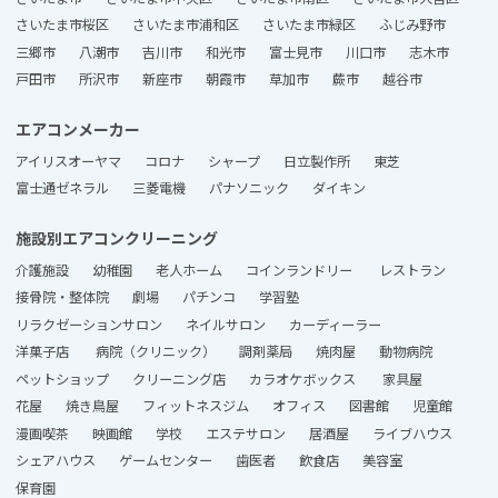
さいたま市桜区
さいたま市浦和区
さいたま市緑区
ふじみ野市
三郷市
八潮市
吉川市
和光市
富士見市
川口市
志木市
戸田市
所沢市
新座市
朝霞市
草加市
蕨市
越谷市
エアコンメーカー
アイリスオーヤマ
コロナ
シャープ
日立製作所
東芝
富士通ゼネラル
三菱電機
パナソニック
ダイキン
施設別エアコンクリーニング
介護施設
幼稚園
老人ホーム
コインランドリー
レストラン
接骨院・整体院
劇場
パチンコ
学習塾
リラクゼーションサロン
ネイルサロン
カーディーラー
洋菓子店
病院（クリニック）
調剤薬局
焼肉屋
動物病院
ペットショップ
クリーニング店
カラオケボックス
家具屋
花屋
焼き鳥屋
フィットネスジム
オフィス
図書館
児童館
漫画喫茶
映画館
学校
エステサロン
居酒屋
ライブハウス
シェアハウス
ゲームセンター
歯医者
飲食店
美容室
保育園