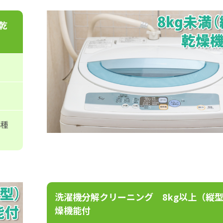
乾
各種
洗濯機分解クリーニング 8kg以上（縦
燥機能付