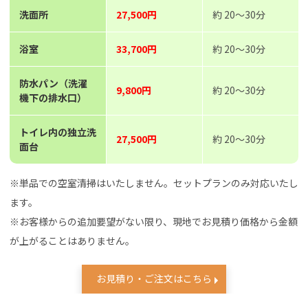
洗面所
27,500円
約 20～30分
浴室
33,700円
約 20～30分
防水パン（洗濯
9,800円
約 20～30分
機下の排水口）
トイレ内の独立洗
27,500円
約 20～30分
面台
※単品での空室清掃はいたしません。セットプランのみ対応いたし
ます。
※お客様からの追加要望がない限り、現地でお見積り価格から金額
が上がることはありません。
お見積り・ご注文はこちら