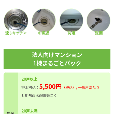
法人向けマンション
1棟まるごとパック
20戸以上
5,500円
排水桝込：
（税込）/ 一部屋あたり
共用部雨水配管等除く
20戸未満
料金