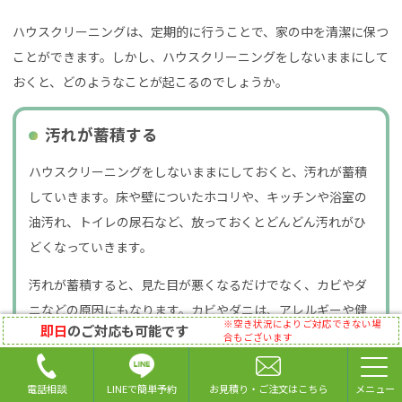
ハウスクリーニングは、定期的に行うことで、家の中を清潔に保つ
ことができます。しかし、ハウスクリーニングをしないままにして
おくと、どのようなことが起こるのでしょうか。
汚れが蓄積する
ハウスクリーニングをしないままにしておくと、汚れが蓄積
していきます。床や壁についたホコリや、キッチンや浴室の
油汚れ、トイレの尿石など、放っておくとどんどん汚れがひ
どくなっていきます。
汚れが蓄積すると、見た目が悪くなるだけでなく、カビやダ
ニなどの原因にもなります。カビやダニは、アレルギーや健
※空き状況によりご対応できない場
即日
のご対応も可能です
康被害を引き起こす可能性があるため、注意が必要です。
合もございます
LINEで簡単予約
電話相談
お見積り・ご注文はこちら