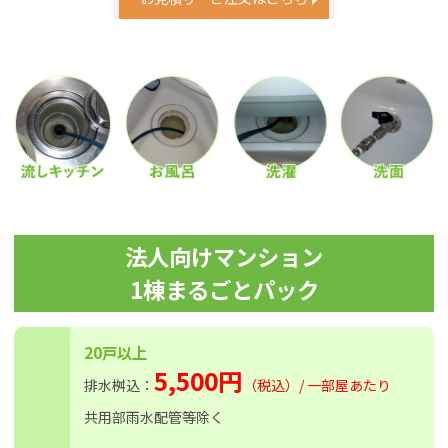
法人向けマンション
1棟まるごとパック
20戸以上
5,500円
排水桝込：
（税込）/ 一部屋あたり
共用部雨水配管等除く