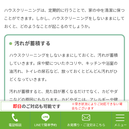
ハウスクリーニングは、定期的に行うことで、家の中を清潔に保つ
ことができます。しかし、ハウスクリーニングをしないままにして
おくと、どのようなことが起こるのでしょうか。
汚れが蓄積する
ハウスクリーニングをしないままにしておくと、汚れが蓄積
していきます。床や壁についたホコリや、キッチンや浴室の
油汚れ、トイレの尿石など、放っておくとどんどん汚れがひ
どくなっていきます。
汚れが蓄積すると、見た目が悪くなるだけでなく、カビやダ
ニなどの原因にもなります。カビやダニは、アレルギーや健
※空き状況によりご対応できない場
即日
のご対応も可能です
康被害を引き起こす可能性があるため、注意が必要です。
合もございます
LINEで簡単予約
電話相談
お見積り・ご注文はこちら