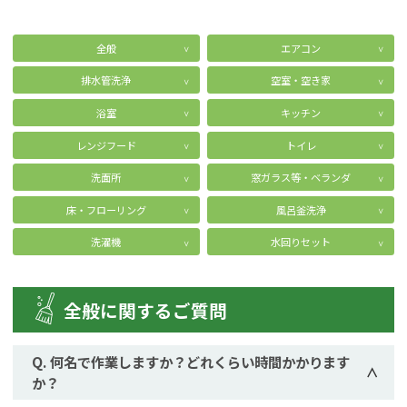
全般
エアコン
排水管洗浄
空室・空き家
浴室
キッチン
レンジフード
トイレ
洗面所
窓ガラス等・ベランダ
床・フローリング
風呂釜洗浄
洗濯機
水回りセット
全般に関するご質問
何名で作業しますか？どれくらい時間かかります
か？