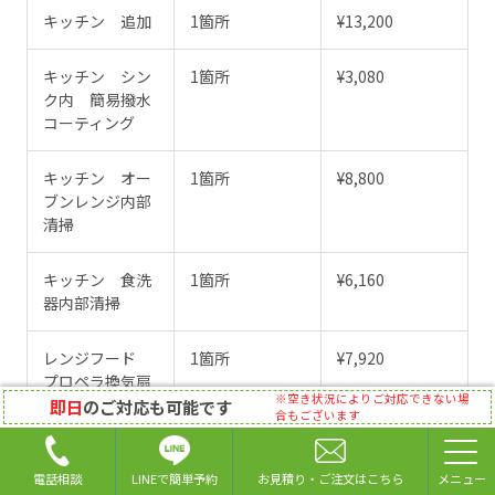
キッチン 追加
1箇所
¥13,200
キッチン シン
1箇所
¥3,080
ク内 簡易撥水
コーティング
キッチン オー
1箇所
¥8,800
ブンレンジ内部
清掃
キッチン 食洗
1箇所
¥6,160
器内部清掃
レンジフード
1箇所
¥7,920
プロペラ換気扇
※空き状況によりご対応できない場
内部 分解洗浄
即日
のご対応も可能です
合もございます
浴室 追加
1箇所
¥12,320
LINEで簡単予約
電話相談
お見積り・ご注文はこちら