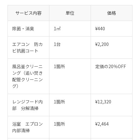
サービス内容
単位
価格
除菌・消臭
1㎡
¥440
エアコン 防カ
1台
¥2,200
ビ抗菌コート
風呂釜クリーニ
1箇所
定価の20％OFF
ング（追い焚き
配管クリーニン
グ）
レンジフード内
1箇所
¥12,320
部 分解清掃
浴室 エプロン
1箇所
¥2,464
内部清掃