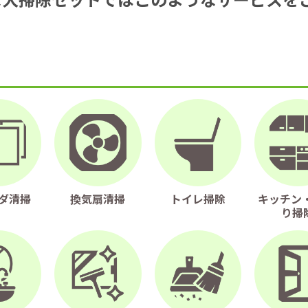
ダ清掃
換気扇清掃
トイレ掃除
キッチン・
り掃