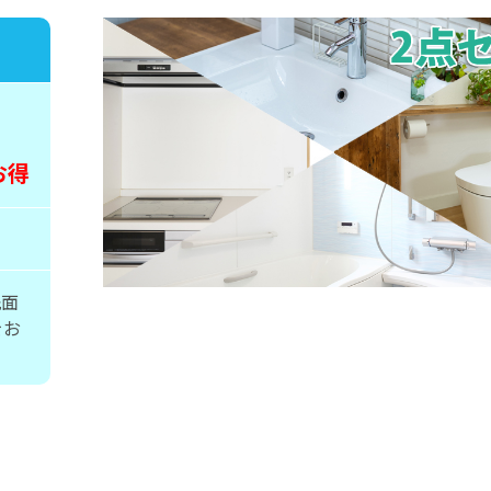
お得
洗面
をお