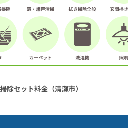
所掃除
窓・網戸清掃
拭き掃除全般
玄関掃
床
カーペット
洗濯機
照
掃除セット料金（清瀬市）