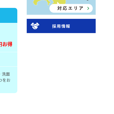
採用情報
0円お得
・洗面
つをお