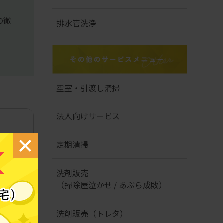
の徹
排水管洗浄
空室・引渡し清掃
法人向けサービス
定期清掃
洗剤販売
（掃除屋泣かせ / あぶら成敗）
洗剤販売（トレタ）