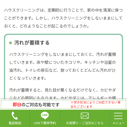
ハウスクリーニングは、定期的に行うことで、家の中を清潔に保つ
ことができます。しかし、ハウスクリーニングをしないままにして
おくと、どのようなことが起こるのでしょうか。
汚れが蓄積する
ハウスクリーニングをしないままにしておくと、汚れが蓄積
していきます。床や壁についたホコリや、キッチンや浴室の
油汚れ、トイレの尿石など、放っておくとどんどん汚れがひ
どくなっていきます。
汚れが蓄積すると、見た目が悪くなるだけでなく、カビやダ
ニなどの原因にもなります。カビやダニは、アレルギーや健
※空き状況によりご対応できない場
即日
のご対応も可能です
康被害を引き起こす可能性があるため、注意が必要です。
合もございます
LINEで簡単予約
電話相談
お見積り・ご注文はこちら