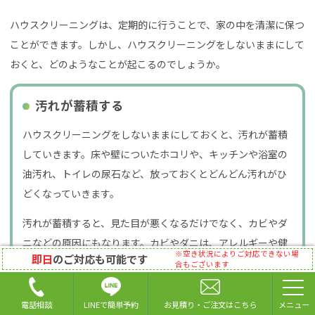
ハウスクリーニングは、定期的に行うことで、家の中を清潔に保つ
ことができます。しかし、ハウスクリーニングをしないままにして
おくと、どのようなことが起こるのでしょうか。
汚れが蓄積する
ハウスクリーニングをしないままにしておくと、汚れが蓄積
していきます。床や壁についたホコリや、キッチンや浴室の
油汚れ、トイレの尿石など、放っておくとどんどん汚れがひ
どくなっていきます。
汚れが蓄積すると、見た目が悪くなるだけでなく、カビやダ
ニなどの原因にもなります。カビやダニは、アレルギーや健
※空き状況によりご対応できない場
即日
のご対応も可能です
康被害を引き起こす可能性があるため、注意が必要です。
合もございます
LINEで簡単予約
電話相談
お見積り・ご注文はこちら