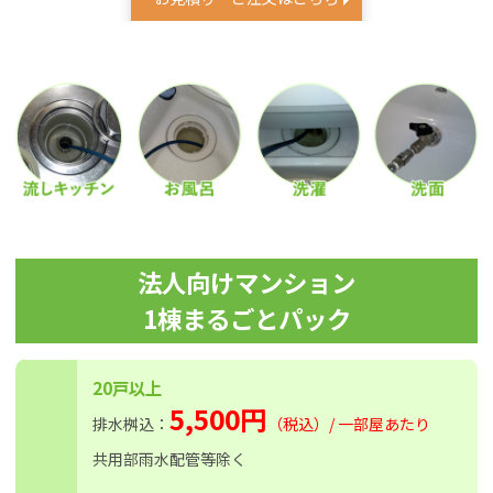
法人向けマンション
1棟まるごとパック
20戸以上
5,500円
排水桝込：
（税込）/ 一部屋あたり
共用部雨水配管等除く