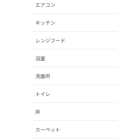
エアコン
キッチン
レンジフード
浴室
洗面所
トイレ
床
カーペット