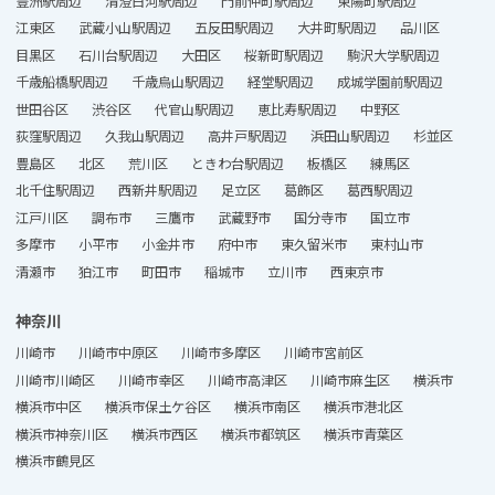
豊洲駅周辺
清澄白河駅周辺
門前仲町駅周辺
東陽町駅周辺
江東区
武蔵小山駅周辺
五反田駅周辺
大井町駅周辺
品川区
目黒区
石川台駅周辺
大田区
桜新町駅周辺
駒沢大学駅周辺
千歳船橋駅周辺
千歳烏山駅周辺
経堂駅周辺
成城学園前駅周辺
世田谷区
渋谷区
代官山駅周辺
恵比寿駅周辺
中野区
荻窪駅周辺
久我山駅周辺
高井戸駅周辺
浜田山駅周辺
杉並区
豊島区
北区
荒川区
ときわ台駅周辺
板橋区
練馬区
北千住駅周辺
西新井駅周辺
足立区
葛飾区
葛西駅周辺
江戸川区
調布市
三鷹市
武蔵野市
国分寺市
国立市
多摩市
小平市
小金井市
府中市
東久留米市
東村山市
清瀬市
狛江市
町田市
稲城市
立川市
西東京市
神奈川
川崎市
川崎市中原区
川崎市多摩区
川崎市宮前区
川崎市川崎区
川崎市幸区
川崎市高津区
川崎市麻生区
横浜市
横浜市中区
横浜市保土ケ谷区
横浜市南区
横浜市港北区
横浜市神奈川区
横浜市西区
横浜市都筑区
横浜市青葉区
横浜市鶴見区