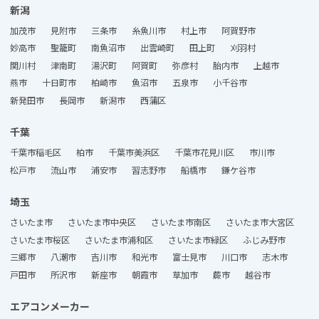
新潟
加茂市
見附市
三条市
糸魚川市
村上市
阿賀野市
妙高市
聖籠町
南魚沼市
出雲崎町
田上町
刈羽村
関川村
津南町
湯沢町
阿賀町
弥彦村
胎内市
上越市
燕市
十日町市
柏崎市
魚沼市
五泉市
小千谷市
新発田市
長岡市
新潟市
西蒲区
千葉
千葉市稲毛区
柏市
千葉市美浜区
千葉市花見川区
市川市
松戸市
流山市
浦安市
習志野市
船橋市
鎌ケ谷市
埼玉
さいたま市
さいたま市中央区
さいたま市南区
さいたま市大宮区
さいたま市桜区
さいたま市浦和区
さいたま市緑区
ふじみ野市
三郷市
八潮市
吉川市
和光市
富士見市
川口市
志木市
戸田市
所沢市
新座市
朝霞市
草加市
蕨市
越谷市
エアコンメーカー