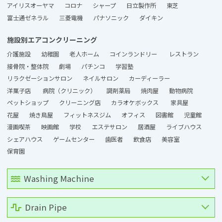
アイリスオーヤマ
コロナ
シャープ
日立製作所
東芝
富士通ゼネラル
三菱電機
パナソニック
ダイキン
施設別エアコンクリーニング
介護施設
幼稚園
老人ホーム
コインランドリー
レストラン
接骨院・整体院
劇場
パチンコ
学習塾
リラクゼーションサロン
ネイルサロン
カーディーラー
洋菓子店
病院（クリニック）
調剤薬局
焼肉屋
動物病院
ペットショップ
クリーニング店
カラオケボックス
家具屋
花屋
焼き鳥屋
フィットネスジム
オフィス
図書館
児童館
漫画喫茶
映画館
学校
エステサロン
居酒屋
ライブハウス
シェアハウス
ゲームセンター
歯医者
飲食店
美容室
保育園
Washing Machine
Drain Pipe