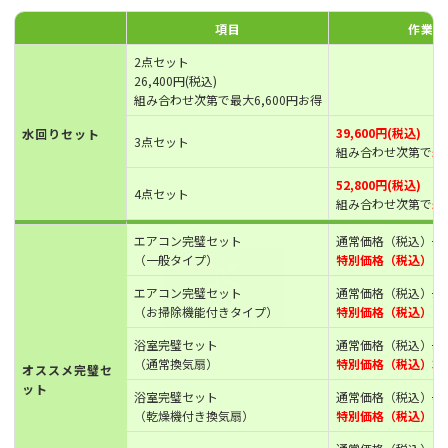
項目
作業時
2点セット
26,400円(税込)
組み合わせ次第で最大6,600円お得
39,600円(税込)
水回りセット
3点セット
組み合わせ次第で
最
52,800円(税込)
4点セット
組み合わせ次第で
最
エアコン完璧セット
通常価格（税込）
16
（一般タイプ）
特別価格（税込）15,
エアコン完璧セット
通常価格（税込）
25
（お掃除機能付きタイプ）
特別価格（税込）23,
浴室完璧セット
通常価格（税込）
39
（通常換気扇）
特別価格（税込）39,
オススメ完璧セ
ット
浴室完璧セット
通常価格（税込）
47
（乾燥機付き換気扇）
特別価格（税込）42,