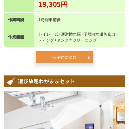
19,305円
作業時間
1時間半前後
トイレ一式+通常換気扇+便器内水垢防止コー
作業範囲
ティング+タンク内クリーニング
仮予約に進む
選び放題わがままセット