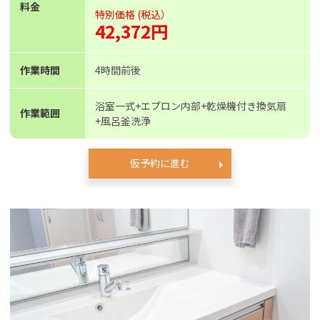
料金
特別価格 (税込）
42,372円
作業時間
4時間前後
浴室一式+エプロン内部+乾燥機付き換気扇
作業範囲
+風呂釜洗浄
仮予約に進む