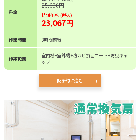
25,630円
料金
特別価格 (税込）
23,067円
作業時間
3時間前後
室内機+室外機+防カビ抗菌コート+防虫キャ
作業範囲
ップ
仮予約に進む