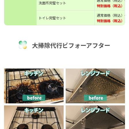
通常価格（税込）
17
洗面所完璧セット
特別価格（税込）15,
通常価格（税込）
21
トイレ完璧セット
特別価格（税込）21,
大掃除代行ビフォーアフター