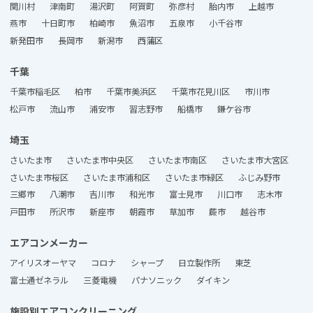
関川村
津南町
湯沢町
阿賀町
弥彦村
胎内市
上越市
燕市
十日町市
柏崎市
魚沼市
五泉市
小千谷市
新発田市
長岡市
新潟市
西蒲区
千葉
千葉市稲毛区
柏市
千葉市美浜区
千葉市花見川区
市川市
松戸市
流山市
浦安市
習志野市
船橋市
鎌ケ谷市
埼玉
さいたま市
さいたま市中央区
さいたま市南区
さいたま市大宮区
さいたま市桜区
さいたま市浦和区
さいたま市緑区
ふじみ野市
三郷市
八潮市
吉川市
和光市
富士見市
川口市
志木市
戸田市
所沢市
新座市
朝霞市
草加市
蕨市
越谷市
エアコンメーカー
アイリスオーヤマ
コロナ
シャープ
日立製作所
東芝
富士通ゼネラル
三菱電機
パナソニック
ダイキン
施設別エアコンクリーニング