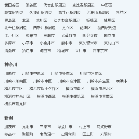
世田谷区
渋谷区
代官山駅周辺
恵比寿駅周辺
中野区
荻窪駅周辺
久我山駅周辺
高井戸駅周辺
浜田山駅周辺
杉並区
豊島区
北区
荒川区
ときわ台駅周辺
板橋区
練馬区
北千住駅周辺
西新井駅周辺
足立区
葛飾区
葛西駅周辺
江戸川区
調布市
三鷹市
武蔵野市
国分寺市
国立市
多摩市
小平市
小金井市
府中市
東久留米市
東村山市
清瀬市
狛江市
町田市
稲城市
立川市
西東京市
神奈川
川崎市
川崎市中原区
川崎市多摩区
川崎市宮前区
川崎市川崎区
川崎市幸区
川崎市高津区
川崎市麻生区
横浜市
横浜市中区
横浜市保土ケ谷区
横浜市南区
横浜市港北区
横浜市神奈川区
横浜市西区
横浜市都筑区
横浜市青葉区
横浜市鶴見区
新潟
加茂市
見附市
三条市
糸魚川市
村上市
阿賀野市
妙高市
聖籠町
南魚沼市
出雲崎町
田上町
刈羽村