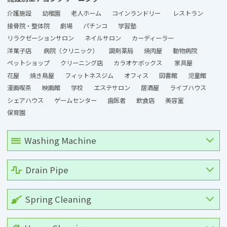
介護施設
幼稚園
老人ホーム
コインランドリー
レストラン
接骨院・整体院
劇場
パチンコ
学習塾
リラクゼーションサロン
ネイルサロン
カーディーラー
洋菓子店
病院（クリニック）
調剤薬局
焼肉屋
動物病院
ペットショップ
クリーニング店
カラオケボックス
家具屋
花屋
焼き鳥屋
フィットネスジム
オフィス
図書館
児童館
漫画喫茶
映画館
学校
エステサロン
居酒屋
ライブハウス
シェアハウス
ゲームセンター
歯医者
飲食店
美容室
保育園
Washing Machine
Drain Pipe
Spring Cleaning