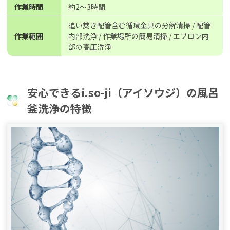
作業時間
約2〜3時間
追い焚き配管含む循環金具の分解清掃 / 配管
作業範囲
内部洗浄 / 作業場所の簡易清掃 / エプロン内
部の高圧洗浄
安心できるi.so-ji（アイソウジ）の風呂
釜洗浄の特徴