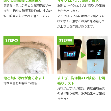
追い焚き配管に洗剤投入
マイクロバブル設置、投入
天然ミネラルが元となる過炭酸ソー
洗剤とマイクロバブルで汚れや雑菌
ダが主原料の 酸素系洗浄剤、生命の
をかき出します。
源、酸素の力で汚れを落とします。
マイクロバブルには汚れを落とすだ
けでなく、油などの汚れを吸着して
浮上させる作用があります。
STEP05
STEP06
泡と共に汚れが出てきます
すすぎ、洗浄後ATP検査、お湯
張りテスト
汚れ具合をお客様と確認。
汚れが出ないか確認、再度循環金具
の拭き取り検査、洗浄効果をご確認
できます。