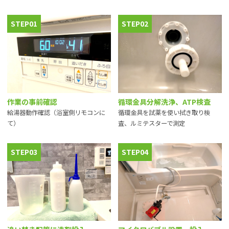
STEP01
STEP02
作業の事前確認
循環金具分解洗浄、ATP検査
給湯器動作確認（浴室側リモコンに
循環金具を試薬を使い拭き取り検
て）
査、ルミテスターで測定
STEP03
STEP04