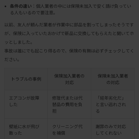
条件の違い
：個人業者の中には保険未加入で安く請け負ってい
る人もいるので要注意。
以前、友人が頼んだ業者が作業中に部品を割ってしまったそうです
が、保険に入っていたおかげで新品に交換してもらえたと聞いてホ
ッとしました。
事故は誰にでも起こり得るので、保険の有無は必ずチェックしてく
ださい。
保険加入業者の
保険未加入業者
トラブルの事例
対応
の対応
エアコンが故障
修理代または代
「経年劣化だ」
した
替品の費用を負
と言い逃れされ
担
る
壁紙に水が飛び
クリーニング代
謝罪のみで対応
散った
を補償
してくれない