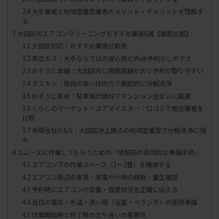
2.4
大手業者と地域密着型業者のメリット・デメリットを理解す
る
3
大田区のエアコンクリーニングおすすめ業者6選【徹底比較】
3.1
大田区対応！おすすめ業者比較表
3.2
東京ガス：大手ならではの安心感とWeb予約のしやすさ
3.3
おそうじ本舗：大田区内に複数店舗があり予約が取りやすい
3.4
ダスキン：独自の高い技術力で徹底的に分解洗浄
3.5
おそうじ革命：駐車場代無料でマンション住まいに最適
3.6
くらしのマーケット・ユアマイスター：口コミで格安業者を
比較
3.7
有限会社O＆S：大田区池上拠点の地域密着型で分解洗浄に強
み
4
スムーズに作業してもらうための「依頼前の具体的な準備手順」
4.1
エアコン下の作業スペース（1〜2畳）を確保する
4.2
エアコン周辺の家具・家電や小物の移動・養生確認
4.3
予約時にエアコンの型番・設置状況を正確に伝える
4.4
当日の電気・水道・洗い場（浴室・ベランダ）の使用準備
4.5
作業開始時と終了時の立ち会いの重要性