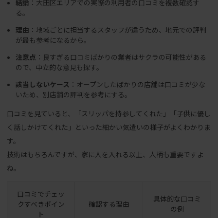
結論
：大田区エリアでの実際の利用者の口コミを複数確認す
る。
理由
：地域ごとに担当するスタッフが違うため、地元での評判
が最も参考になるから。
注意点
：良すぎる口コミばかりの業者はサクラの可能性がある
ので、中立的な意見も探す。
該当しないケース
：オープンしたばかりの店舗は口コミが少な
いため、別店舗の評判を参考にする。
口コミを見ていると、「スリッパを持参してくれた」「子供に優し
く話しかけてくれた」といった細かい気遣いの様子がよくわかりま
す。
技術はもちろんですが、家に人を入れる以上、人柄も重要ですよ
ね。
口コミでチェッ
具体的な口コミ
クすべきポイン
確認する理由
の例
ト