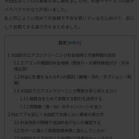
大田区内でプロの業者を探し始めましたが、料金やサービス内容が
バラバラでかなり戸惑いました。
私と同じように初めての依頼で不安を感じている方に向けて、安心
して依頼できる選び方をまとめました。
目次
[
非表示
]
1
大田区のエアコンクリーニング料金相場と作業時間の目安
1.1
エアコンの種類別料金相場（壁掛け・お掃除機能付き・天井
埋込型）
1.2
料金に影響を与える4つの要因（機種・汚れ・オプション・時
期）
1.3
大田区でエアコンクリーニング費用を安く抑えるコツ
1.3.1
複数台まとめて依頼する割引を活用する
1.3.2
閑散期（春・秋）のキャンペーンを狙う
2
初めてでも安心！大田区で失敗しない業者の選び方
2.1
料金体系が明確で追加料金がないか確認する
2.2
万が一に備えて損害賠償保険に加入しているか
2.3
大田区エリアの口コミや評判で品質をチェックする