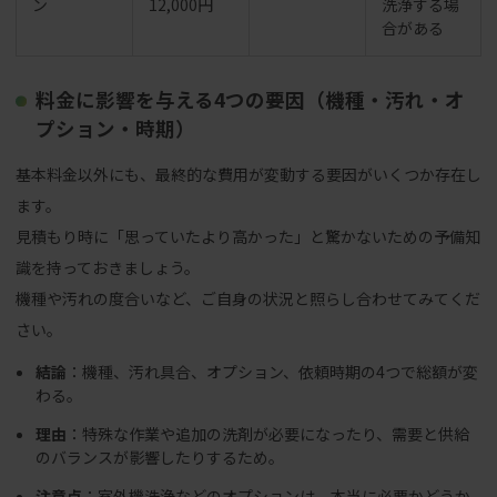
ン
12,000円
洗浄する場
合がある
料金に影響を与える4つの要因（機種・汚れ・オ
プション・時期）
基本料金以外にも、最終的な費用が変動する要因がいくつか存在し
ます。
見積もり時に「思っていたより高かった」と驚かないための予備知
識を持っておきましょう。
機種や汚れの度合いなど、ご自身の状況と照らし合わせてみてくだ
さい。
結論
：機種、汚れ具合、オプション、依頼時期の4つで総額が変
わる。
理由
：特殊な作業や追加の洗剤が必要になったり、需要と供給
のバランスが影響したりするため。
注意点
：室外機洗浄などのオプションは、本当に必要かどうか