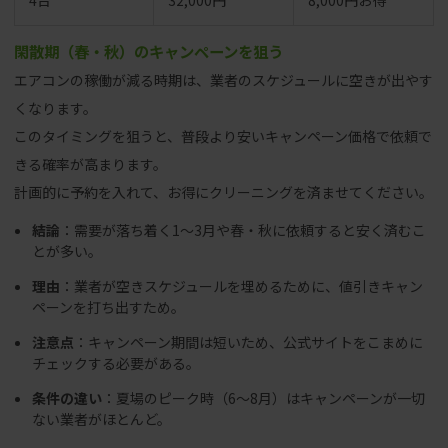
4台
32,000円
8,000円お得
閑散期（春・秋）のキャンペーンを狙う
エアコンの稼働が減る時期は、業者のスケジュールに空きが出やす
くなります。
このタイミングを狙うと、普段より安いキャンペーン価格で依頼で
きる確率が高まります。
計画的に予約を入れて、お得にクリーニングを済ませてください。
結論
：需要が落ち着く1〜3月や春・秋に依頼すると安く済むこ
とが多い。
理由
：業者が空きスケジュールを埋めるために、値引きキャン
ペーンを打ち出すため。
注意点
：キャンペーン期間は短いため、公式サイトをこまめに
チェックする必要がある。
条件の違い
：夏場のピーク時（6〜8月）はキャンペーンが一切
ない業者がほとんど。