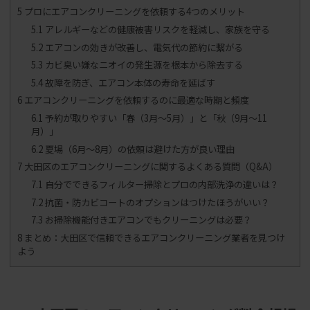
5
プロにエアコンクリーニングを依頼する4つのメリット
5.1
アレルギーなどの健康被害リスクを軽減し、家族を守る
5.2
エアコンの効きが改善し、電気代の節約に繋がる
5.3
カビ臭い嫌なニオイの発生源を根本から除去する
5.4
故障を防ぎ、エアコン本体の寿命を延ばす
6
エアコンクリーニングを依頼するのに最適な時期と頻度
6.1
予約が取りやすい「春（3月〜5月）」と「秋（9月〜11
月）」
6.2
夏場（6月〜8月）の依頼は避けた方が良い理由
7
大田区のエアコンクリーニングに関するよくある質問（Q&A）
7.1
自分でできるフィルター掃除とプロの内部洗浄の違いは？
7.2
抗菌・防カビコートのオプションはつけたほうがいい？
7.3
お掃除機能付きエアコンでもクリーニングは必要？
8
まとめ：大田区で信頼できるエアコンクリーニング業者を見つけ
よう