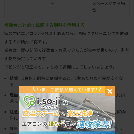
ト
スペースがある場
合
複数台まとめて依頼する割引を活用する
家の中にエアコンが2台以上あるなら、同時にクリーニングを依頼
するのが断然お得です。
業者は一度の訪問で複数台を作業できた方が効率が良いので、割引
価格を設定しています。
リビングと寝室など、まとめて綺麗にしてしまいましょう。
結論
：2台以上同時に依頼すると、1台あたりの料金が安くな
る。
理由
：業者の移動コストや準備の手間が省けるため、その分を
還元してくれる。
注意点
：同じ日の同じ時間帯に作業してもらうことが割引の条
件になる場合が多い。
該当しないケース
：別々の日に分けて作業を依頼する場合は、