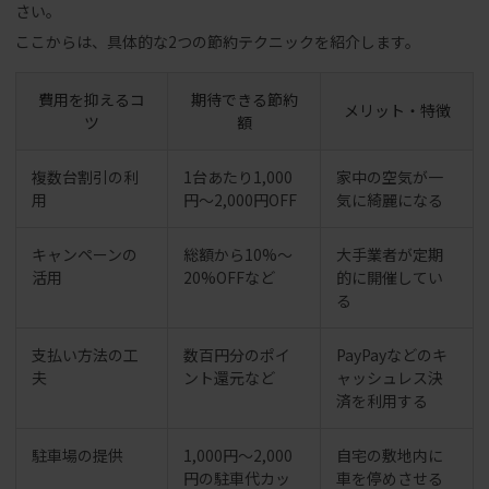
さい。
ここからは、具体的な2つの節約テクニックを紹介します。
費用を抑えるコ
期待できる節約
メリット・特徴
ツ
額
複数台割引の利
1台あたり1,000
家中の空気が一
用
円〜2,000円OFF
気に綺麗になる
キャンペーンの
総額から10%〜
大手業者が定期
活用
20%OFFなど
的に開催してい
る
支払い方法の工
数百円分のポイ
PayPayなどのキ
夫
ント還元など
ャッシュレス決
済を利用する
駐車場の提供
1,000円〜2,000
自宅の敷地内に
円の駐車代カッ
車を停めさせる