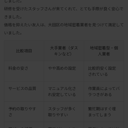
しました。
研修を受けたスタッフさんが来てくれて、とても手際が良く安心で
きました。
価格を抑えたい友人は、大田区の地域密着業者を見つけて満足して
いました。
大手業者（ダス
地域密着型・個
比較項目
キンなど）
人業者
料金の安さ
やや高めの設定
比較的安く設定
されている
サービスの品質
マニュアル化さ
作業員によってバ
れ安定している
ラつきがある
予約の取りやす
スタッフが多く
繁忙期はすぐ埋
さ
取りやすい
まってしまう