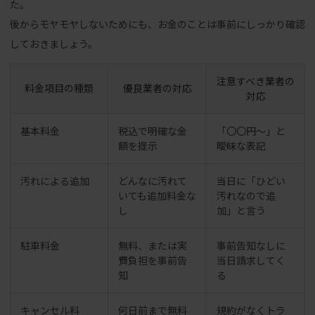
た。
後からモヤモヤしないためにも、お金のことは事前にしっかり確認
しておきましょう。
注意すべき業者の
料金項目の種類
優良業者の対応
対応
基本料金
税込で明確な金
「〇〇円〜」と
額を提示
曖昧な表記
汚れによる追加
どんなに汚れて
当日に「ひどい
いても追加料金な
汚れなので追
し
加」と言う
駐車料金
無料、または実
事前告知なしに
費負担を事前告
当日請求してく
知
る
キャンセル料
何日前まで無料
規約がなくトラ