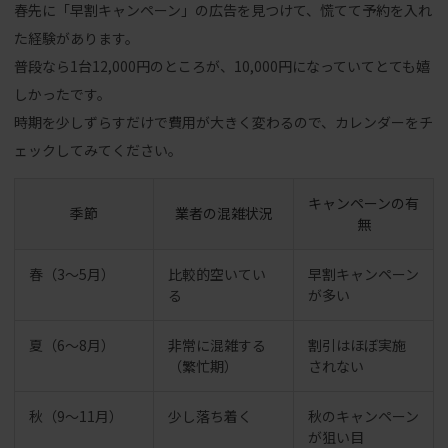
春先に「早割キャンペーン」の広告を見つけて、慌てて予約を入れ
た経験があります。
普段なら1台12,000円のところが、10,000円になっていてとても嬉
しかったです。
時期を少しずらすだけで費用が大きく変わるので、カレンダーをチ
ェックしてみてください。
キャンペーンの有
季節
業者の混雑状況
無
春（3〜5月）
比較的空いてい
早割キャンペーン
る
が多い
夏（6〜8月）
非常に混雑する
割引はほぼ実施
（繁忙期）
されない
秋（9〜11月）
少し落ち着く
秋のキャンペーン
が狙い目