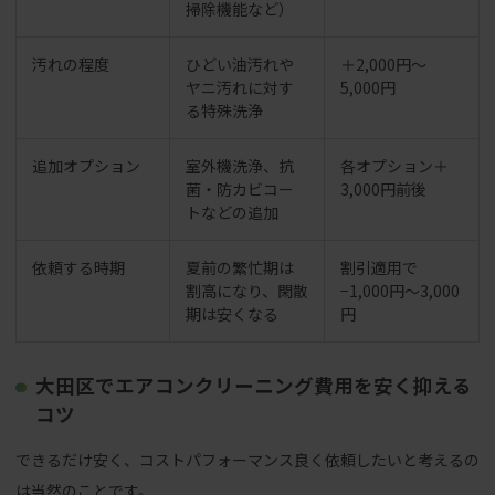
掃除機能など）
汚れの程度
ひどい油汚れや
＋2,000円〜
ヤニ汚れに対す
5,000円
る特殊洗浄
追加オプション
室外機洗浄、抗
各オプション＋
菌・防カビコー
3,000円前後
トなどの追加
依頼する時期
夏前の繁忙期は
割引適用で
割高になり、閑散
−1,000円〜3,000
期は安くなる
円
大田区でエアコンクリーニング費用を安く抑える
コツ
できるだけ安く、コストパフォーマンス良く依頼したいと考えるの
は当然のことです。