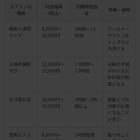
エアコンの
料金相場
作業時間目
特徴・備考
種類
（税込）
安
壁掛け通常
8,000円～
1時間～1.5
フィルター
タイプ
15,000円
時間
やファンを
シンプルに
洗浄する
お掃除機能
13,000円～
1.5時間～
分解の手間
付き
25,000円
2.5時間
がかかるた
め料金が割
高になる
天井埋込型
16,000円～
2時間～3時
複数人での
40,000円
間以上
作業が必要
になること
が多い
窓用エアコ
8,000円～
1時間程度
取り外して