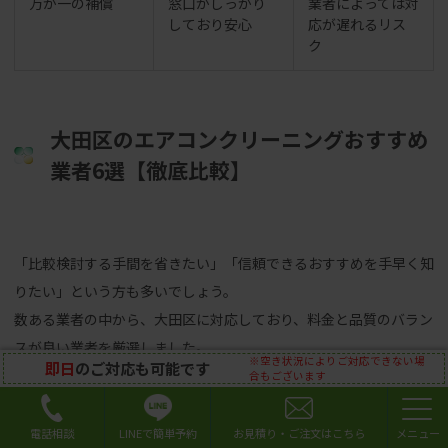
万が一の補償
窓口がしっかり
業者によっては対
しており安心
応が遅れるリス
ク
大田区のエアコンクリーニングおすすめ
業者6選【徹底比較】
「比較検討する手間を省きたい」「信頼できるおすすめを手早く知
りたい」という方も多いでしょう。
数ある業者の中から、大田区に対応しており、料金と品質のバラン
スが良い業者を厳選しました。
※空き状況によりご対応できない場
即日
のご対応も可能です
ご家庭の状況に合わせて、一番しっくりくる業者を選んでみてくだ
合もございます
さい。
LINEで簡単予約
電話相談
お見積り・ご注文はこちら
結論
：実績があり、大田区で評判の良い6社の中から選べば大き