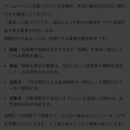
ホームページに記載されている金額が、本当に最終的な支払い額な
のかを確認してください。
「激安」と謳っていても、当日になって色々な理由をつけて追加料
金を取る業者も存在します。
明朗会計であることは、信頼できる業者の最低条件です。
結論
：出張費や駐車代などを含めた「総額」を事前に提示して
くれる業者を選ぶ。
理由
：曖昧な表記の業者は、当日になって想定外の費用を請求
してくる可能性があるため。
注意点
：「汚れ具合による追加料金は一切なし」と明記されて
いるか確認する。
対象外
：お客様都合で当日にオプションを追加した場合は、当
然追加料金が発生する。
見積もりの段階で「駐車スペースがない場合はコインパーキング代
を実費でいただきます」と丁寧に教えてくれた業者は安心できまし