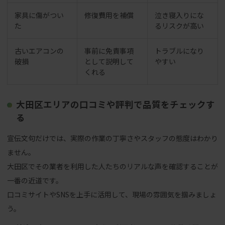
家具に傷がつい
修復費用を補償
泣き寝入りにな
た
るリスクが高い
古いエアコンの
事前に免責事項
トラブルになり
破損
として説明して
やすい
くれる
大田区エリアの口コミや評判で品質をチェックす
る
宣伝文句だけでは、実際の作業の丁寧さやスタッフの態度はわかり
ません。
大田区でその業者を利用した人たちのリアルな声を確認することが
一番の近道です。
口コミサイトやSNSを上手に活用して、現場の雰囲気を掴みましょ
う。