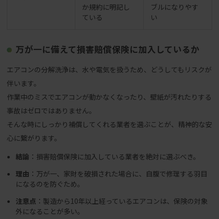
か規約に明記し
ブルになりやす
ている
い
万が一に備えて損害賠償保険に加入しているか
エアコンの分解洗浄は、水や電気を扱うため、どうしてもリスクが
伴います。
作業中のミスでエアコンが動かなくなったり、壁紙が汚れたりする
事故はゼロではありません。
そんな時にしっかり補償してくれる業者を選ぶことが、精神的な安
心に繋がります。
結論
：損害賠償保険に加入している業者を絶対に選ぶべき。
理由
：万が一、家財を破損された場合に、自腹で修理する羽目
になるのを防ぐため。
注意点
：製造から10年以上経っているエアコンは、保険の対象
外になることが多い。