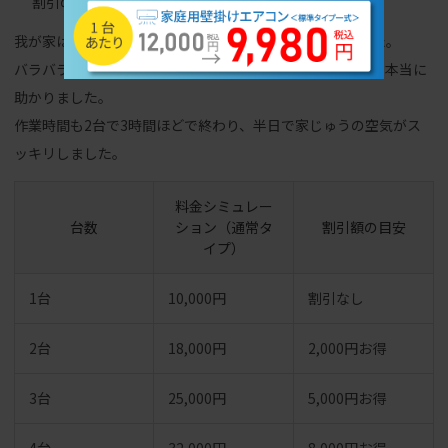
割引の対象外になる。
我が家はリビングと子供部屋の2台をまとめて依頼しました。
バラバラに頼むよりも、トータルで3,000円ほど安くなって本当に
助かりました。
作業時間も2台で3時間ほどで終わり、半日で家じゅうの空気がス
ッキリしました。
料金シミュレー
台数
ション（通常タ
割引額の目安
イプ）
1台
10,000円
割引なし
2台
18,000円
2,000円お得
3台
25,000円
5,000円お得