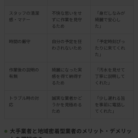
スタッフの清潔
不快な思いをせ
「身だしなみが
感・マナー
ずに作業を見守
綺麗で安心し
るため
た」
時間の厳守
自分の予定を狂
「予定時刻ぴっ
わされないため
たりに来てくれ
た」
作業後の説明の
綺麗になった実
「汚水を見せて
有無
感を得て納得す
丁寧に説明して
るため
くれた」
トラブル時の対
誠実な業者かど
「少し遅れる旨
応
うかを見極める
を事前に電話し
ため
てくれた」
大手業者と地域密着型業者のメリット・デメリッ