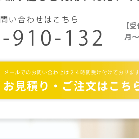
【受
月～