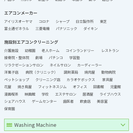
エアコンメーカー
アイリスオーヤマ
コロナ
シャープ
日立製作所
東芝
富士通ゼネラル
三菱電機
パナソニック
ダイキン
施設別エアコンクリーニング
介護施設
幼稚園
老人ホーム
コインランドリー
レストラン
接骨院・整体院
劇場
パチンコ
学習塾
リラクゼーションサロン
ネイルサロン
カーディーラー
洋菓子店
病院（クリニック）
調剤薬局
焼肉屋
動物病院
ペットショップ
クリーニング店
カラオケボックス
家具屋
花屋
焼き鳥屋
フィットネスジム
オフィス
図書館
児童館
漫画喫茶
映画館
学校
エステサロン
居酒屋
ライブハウス
シェアハウス
ゲームセンター
歯医者
飲食店
美容室
保育園
Washing Machine