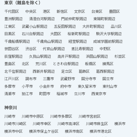
東京（離島を除く）
千代田区
中央区
港区
新宿区
文京区
台東区
墨田区
豊洲駅周辺
清澄白河駅周辺
門前仲町駅周辺
東陽町駅周辺
江東区
武蔵小山駅周辺
五反田駅周辺
大井町駅周辺
品川区
目黒区
石川台駅周辺
大田区
桜新町駅周辺
駒沢大学駅周辺
千歳船橋駅周辺
千歳烏山駅周辺
経堂駅周辺
成城学園前駅周辺
世田谷区
渋谷区
代官山駅周辺
恵比寿駅周辺
中野区
荻窪駅周辺
久我山駅周辺
高井戸駅周辺
浜田山駅周辺
杉並区
豊島区
北区
荒川区
ときわ台駅周辺
板橋区
練馬区
北千住駅周辺
西新井駅周辺
足立区
葛飾区
葛西駅周辺
江戸川区
調布市
三鷹市
武蔵野市
国分寺市
国立市
多摩市
小平市
小金井市
府中市
東久留米市
東村山市
清瀬市
狛江市
町田市
稲城市
立川市
西東京市
神奈川
川崎市
川崎市中原区
川崎市多摩区
川崎市宮前区
川崎市川崎区
川崎市幸区
川崎市高津区
川崎市麻生区
横浜市
横浜市中区
横浜市保土ケ谷区
横浜市南区
横浜市港北区