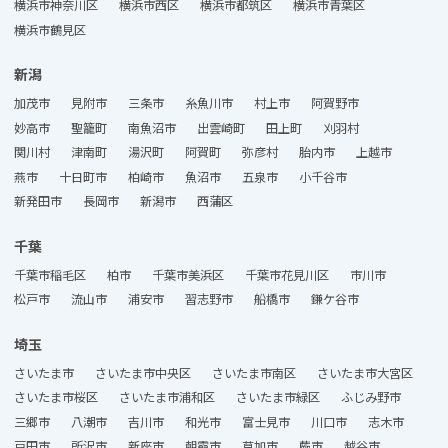
横浜市神奈川区
横浜市西区
横浜市都筑区
横浜市青葉区
横浜市鶴見区
新潟
加茂市
見附市
三条市
糸魚川市
村上市
阿賀野市
妙高市
聖籠町
南魚沼市
出雲崎町
田上町
刈羽村
関川村
津南町
湯沢町
阿賀町
弥彦村
胎内市
上越市
燕市
十日町市
柏崎市
魚沼市
五泉市
小千谷市
新発田市
長岡市
新潟市
西蒲区
千葉
千葉市稲毛区
柏市
千葉市美浜区
千葉市花見川区
市川市
松戸市
流山市
浦安市
習志野市
船橋市
鎌ケ谷市
埼玉
さいたま市
さいたま市中央区
さいたま市南区
さいたま市大宮区
さいたま市桜区
さいたま市浦和区
さいたま市緑区
ふじみ野市
三郷市
八潮市
吉川市
和光市
富士見市
川口市
志木市
戸田市
所沢市
新座市
朝霞市
草加市
蕨市
越谷市