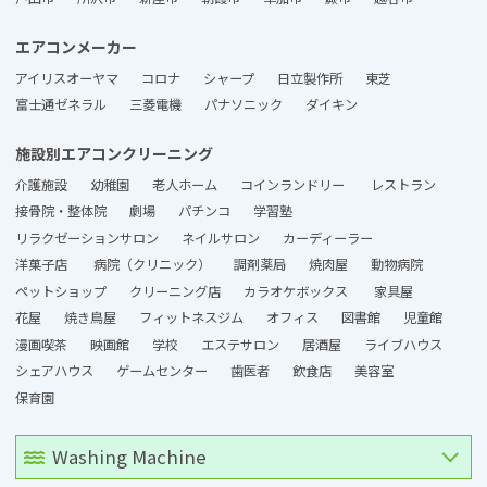
エアコンメーカー
アイリスオーヤマ
コロナ
シャープ
日立製作所
東芝
富士通ゼネラル
三菱電機
パナソニック
ダイキン
施設別エアコンクリーニング
介護施設
幼稚園
老人ホーム
コインランドリー
レストラン
接骨院・整体院
劇場
パチンコ
学習塾
リラクゼーションサロン
ネイルサロン
カーディーラー
洋菓子店
病院（クリニック）
調剤薬局
焼肉屋
動物病院
ペットショップ
クリーニング店
カラオケボックス
家具屋
花屋
焼き鳥屋
フィットネスジム
オフィス
図書館
児童館
漫画喫茶
映画館
学校
エステサロン
居酒屋
ライブハウス
シェアハウス
ゲームセンター
歯医者
飲食店
美容室
保育園
Washing Machine