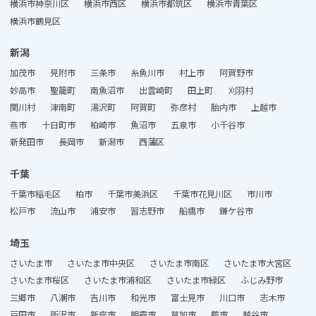
横浜市神奈川区
横浜市西区
横浜市都筑区
横浜市青葉区
横浜市鶴見区
新潟
加茂市
見附市
三条市
糸魚川市
村上市
阿賀野市
妙高市
聖籠町
南魚沼市
出雲崎町
田上町
刈羽村
関川村
津南町
湯沢町
阿賀町
弥彦村
胎内市
上越市
燕市
十日町市
柏崎市
魚沼市
五泉市
小千谷市
新発田市
長岡市
新潟市
西蒲区
千葉
千葉市稲毛区
柏市
千葉市美浜区
千葉市花見川区
市川市
松戸市
流山市
浦安市
習志野市
船橋市
鎌ケ谷市
埼玉
さいたま市
さいたま市中央区
さいたま市南区
さいたま市大宮区
さいたま市桜区
さいたま市浦和区
さいたま市緑区
ふじみ野市
三郷市
八潮市
吉川市
和光市
富士見市
川口市
志木市
戸田市
所沢市
新座市
朝霞市
草加市
蕨市
越谷市