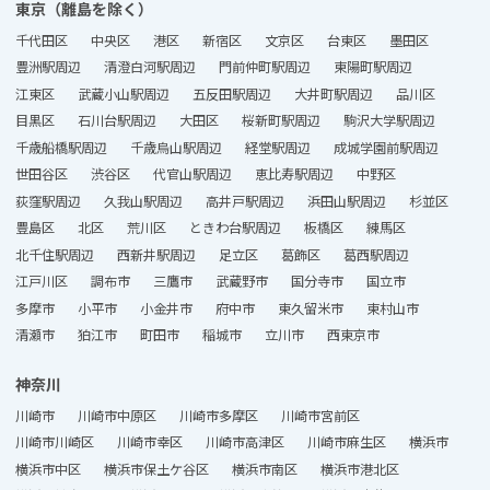
東京（離島を除く）
千代田区
中央区
港区
新宿区
文京区
台東区
墨田区
豊洲駅周辺
清澄白河駅周辺
門前仲町駅周辺
東陽町駅周辺
江東区
武蔵小山駅周辺
五反田駅周辺
大井町駅周辺
品川区
目黒区
石川台駅周辺
大田区
桜新町駅周辺
駒沢大学駅周辺
千歳船橋駅周辺
千歳烏山駅周辺
経堂駅周辺
成城学園前駅周辺
世田谷区
渋谷区
代官山駅周辺
恵比寿駅周辺
中野区
荻窪駅周辺
久我山駅周辺
高井戸駅周辺
浜田山駅周辺
杉並区
豊島区
北区
荒川区
ときわ台駅周辺
板橋区
練馬区
北千住駅周辺
西新井駅周辺
足立区
葛飾区
葛西駅周辺
江戸川区
調布市
三鷹市
武蔵野市
国分寺市
国立市
多摩市
小平市
小金井市
府中市
東久留米市
東村山市
清瀬市
狛江市
町田市
稲城市
立川市
西東京市
神奈川
川崎市
川崎市中原区
川崎市多摩区
川崎市宮前区
川崎市川崎区
川崎市幸区
川崎市高津区
川崎市麻生区
横浜市
横浜市中区
横浜市保土ケ谷区
横浜市南区
横浜市港北区