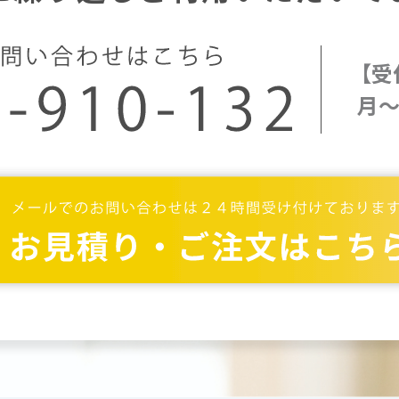
【受
月～