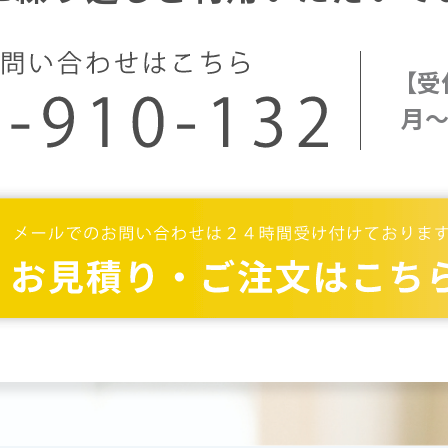
【受
月～