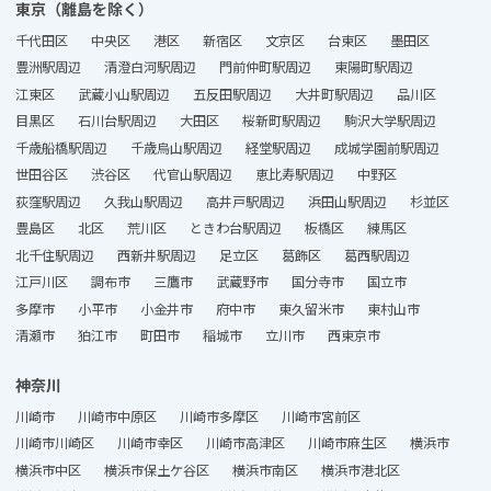
東京（離島を除く）
千代田区
中央区
港区
新宿区
文京区
台東区
墨田区
豊洲駅周辺
清澄白河駅周辺
門前仲町駅周辺
東陽町駅周辺
江東区
武蔵小山駅周辺
五反田駅周辺
大井町駅周辺
品川区
目黒区
石川台駅周辺
大田区
桜新町駅周辺
駒沢大学駅周辺
千歳船橋駅周辺
千歳烏山駅周辺
経堂駅周辺
成城学園前駅周辺
世田谷区
渋谷区
代官山駅周辺
恵比寿駅周辺
中野区
荻窪駅周辺
久我山駅周辺
高井戸駅周辺
浜田山駅周辺
杉並区
豊島区
北区
荒川区
ときわ台駅周辺
板橋区
練馬区
北千住駅周辺
西新井駅周辺
足立区
葛飾区
葛西駅周辺
江戸川区
調布市
三鷹市
武蔵野市
国分寺市
国立市
多摩市
小平市
小金井市
府中市
東久留米市
東村山市
清瀬市
狛江市
町田市
稲城市
立川市
西東京市
神奈川
川崎市
川崎市中原区
川崎市多摩区
川崎市宮前区
川崎市川崎区
川崎市幸区
川崎市高津区
川崎市麻生区
横浜市
横浜市中区
横浜市保土ケ谷区
横浜市南区
横浜市港北区