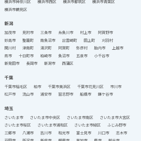
横浜市神奈川区
横浜市西区
横浜市都筑区
横浜市青葉区
横浜市鶴見区
新潟
加茂市
見附市
三条市
糸魚川市
村上市
阿賀野市
妙高市
聖籠町
南魚沼市
出雲崎町
田上町
刈羽村
関川村
津南町
湯沢町
阿賀町
弥彦村
胎内市
上越市
燕市
十日町市
柏崎市
魚沼市
五泉市
小千谷市
新発田市
長岡市
新潟市
西蒲区
千葉
千葉市稲毛区
柏市
千葉市美浜区
千葉市花見川区
市川市
松戸市
流山市
浦安市
習志野市
船橋市
鎌ケ谷市
埼玉
さいたま市
さいたま市中央区
さいたま市南区
さいたま市大宮区
さいたま市桜区
さいたま市浦和区
さいたま市緑区
ふじみ野市
三郷市
八潮市
吉川市
和光市
富士見市
川口市
志木市
戸田市
所沢市
新座市
朝霞市
草加市
蕨市
越谷市