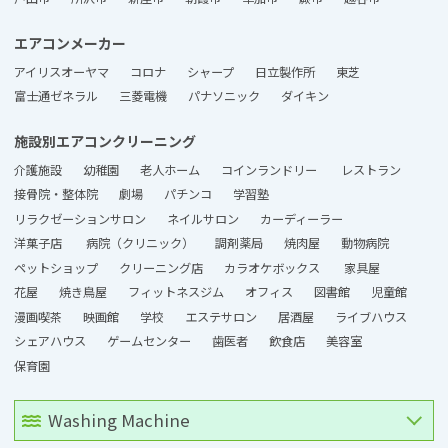
エアコンメーカー
アイリスオーヤマ
コロナ
シャープ
日立製作所
東芝
富士通ゼネラル
三菱電機
パナソニック
ダイキン
施設別エアコンクリーニング
介護施設
幼稚園
老人ホーム
コインランドリー
レストラン
接骨院・整体院
劇場
パチンコ
学習塾
リラクゼーションサロン
ネイルサロン
カーディーラー
洋菓子店
病院（クリニック）
調剤薬局
焼肉屋
動物病院
ペットショップ
クリーニング店
カラオケボックス
家具屋
花屋
焼き鳥屋
フィットネスジム
オフィス
図書館
児童館
漫画喫茶
映画館
学校
エステサロン
居酒屋
ライブハウス
シェアハウス
ゲームセンター
歯医者
飲食店
美容室
保育園
Washing Machine